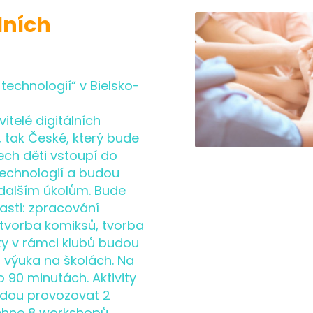
lních
 technologií“ v Bielsko-
itelé digitálních
é, tak České, který bude
bech děti vstoupí do
 technologií a budou
 dalším úkolům. Bude
asti: zpracování
, tvorba komiksů, tvorba
ity v rámci klubů budou
 výuka na školách. Na
 90 minutách. Aktivity
udou provozovat 2
běhne 8 workshopů