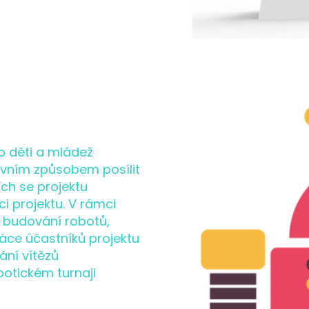
o děti a mládež
tivním způsobem posílit
ích se projektu
i projektu. V rámci
v budování robotů,
áce účastníků projektu
vání vítězů
botickém turnaji