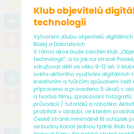
Klub objevitelů digitá
technologií
Vytvoření „Klubu objevitelů digitálních
Bialej a Dobraticích
V rámci akce bude založen Klub „Objev
technologií“, a to jak na straně Polsk
sdružovat děti ve věku 9-12 let. V klu
světa aktivního využívání digitálních
kreativním a tvůrčím způsobem čelit
připraveno a provedeno 5 úkolů v obl
a tvorba filmu, zpracování fotografií
průvodců / tutoriálů a robotika. Aktiv
probíhat v období, ve kterém probíhá
České straně minimálně 16 schůzek po
se budou konat jednou týdně. Klub b
členové týmu. Na polské straně pro