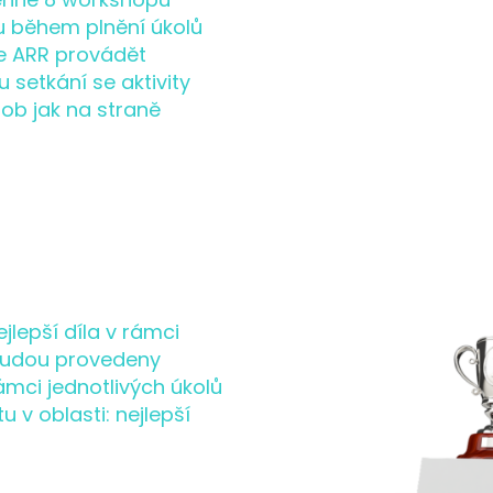
u během plnění úkolů
e ARR provádět
 setkání se aktivity
sob jak na straně
jlepší díla v rámci
 budou provedeny
ámci jednotlivých úkolů
 v oblasti: nejlepší