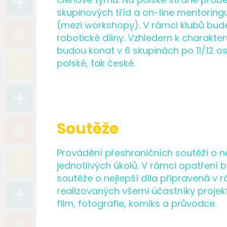
skupinových tříd a on-line mentoring
(mezi workshopy). V rámci klubů bud
robotické dílny. Vzhledem k charakteru
budou konat v 6 skupinách po 11/12 o
polské, tak české.
Soutěže
Provádění přeshraničních soutěží o ne
jednotlivých úkolů. V rámci opatření
soutěže o nejlepší díla připravená v r
realizovaných všemi účastníky projektu
film, fotografie, komiks a průvodce.